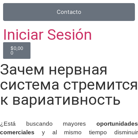
Contacto
Iniciar Sesión
$
0,00
0
Зачем нервная
система стремится
к вариативность
¿Está buscando mayores
oportunidades
comerciales
y al mismo tiempo disminuir