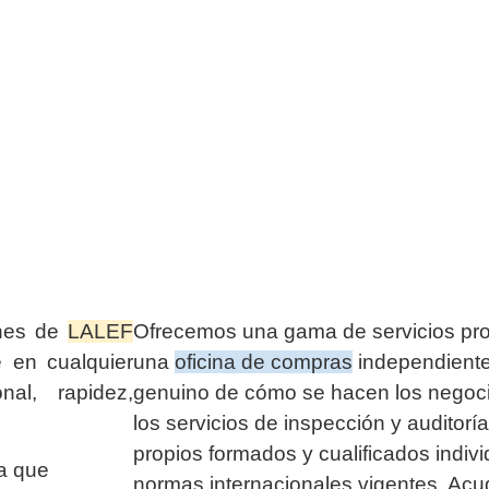
ones de
LALEF
Ofrecemos una gama de servicios pr
e en cualquier
una
oficina de compras
independiente
nal, rapidez,
genuino de cómo se hacen los negoci
los servicios de inspección y auditor
propios formados y cualificados indiv
a que
normas internacionales vigentes. Ac