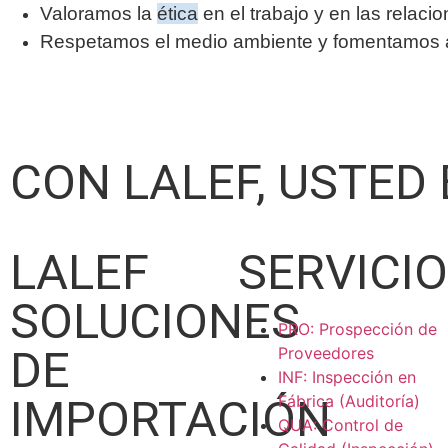
Valoramos la
ética
en el trabajo y en las relaci
Respetamos el medio ambiente y fomentamos ac
CON LALEF, USTED
LALEF
SERVICI
SOLUCIONES
PRO: Prospección de
DE
Proveedores
INF: Inspección en
IMPORTACIÓN
Fábrica (Auditoría)
QUA: Control de