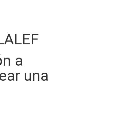
LALEF
ón a
rear una