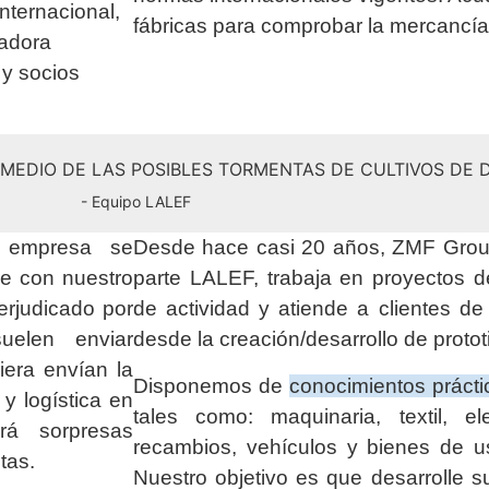
internacional,
fábricas para comprobar la mercancí
radora
 y socios
N MEDIO DE LAS POSIBLES TORMENTAS DE CULTIVOS DE
- Equipo LALEF
a empresa se
Desde hace casi 20 años, ZMF Group
ue con nuestro
parte LALEF, trabaja en proyectos 
erjudicado por
de actividad y atiende a clientes d
elen enviar
desde la creación/desarrollo de protot
era envían la
Disponemos de
conocimientos prácti
y logística en
tales como: maquinaria, textil, elec
á sorpresas
recambios, vehículos y bienes de u
tas.
Nuestro objetivo es que desarrolle s