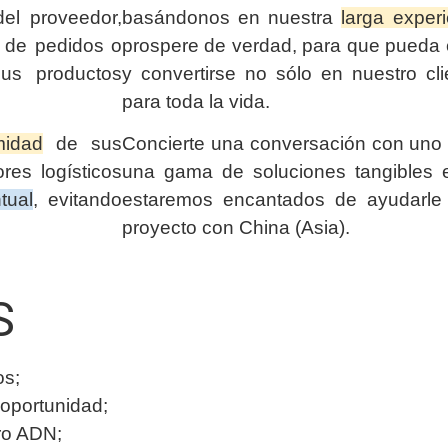
el proveedor,
basándonos en nuestra
larga exper
n de pedidos o
prospere de verdad, para que pueda c
us productos
y convertirse no sólo en nuestro cli
para toda la vida.
midad
de sus
Concierte una conversación con uno 
res logísticos
una gama de soluciones tangibles e
tual
, evitando
estaremos encantados de ayudarle
proyecto con China (Asia).
S
os;
oportunidad;
ro ADN;