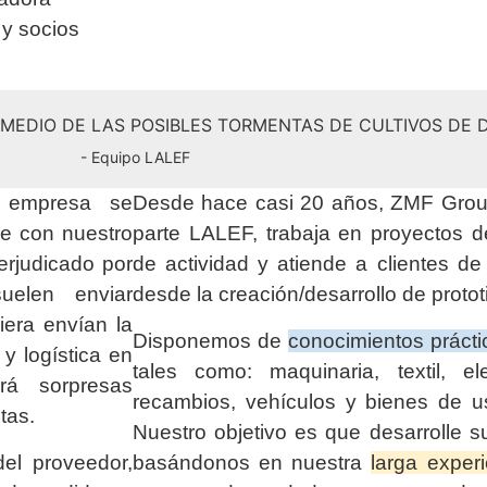
 y socios
N MEDIO DE LAS POSIBLES TORMENTAS DE CULTIVOS DE
- Equipo LALEF
a empresa se
Desde hace casi 20 años, ZMF Group
ue con nuestro
parte LALEF, trabaja en proyectos 
erjudicado por
de actividad y atiende a clientes d
elen enviar
desde la creación/desarrollo de protot
era envían la
Disponemos de
conocimientos prácti
y logística en
tales como: maquinaria, textil, elec
á sorpresas
recambios, vehículos y bienes de u
tas.
Nuestro objetivo es que desarrolle s
el proveedor,
basándonos en nuestra
larga exper