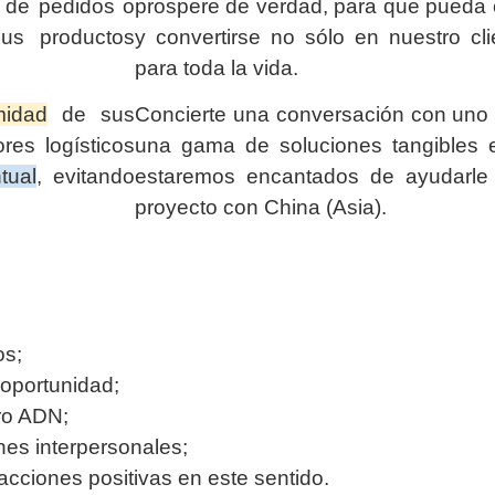
n de pedidos o
prospere de verdad, para que pueda c
us productos
y convertirse no sólo en nuestro cli
para toda la vida.
midad
de sus
Concierte una conversación con uno 
res logísticos
una gama de soluciones tangibles e
tual
, evitando
estaremos encantados de ayudarle
proyecto con China (Asia).
os;
oportunidad;
ro ADN;
ones interpersonales;
ciones positivas en este sentido.