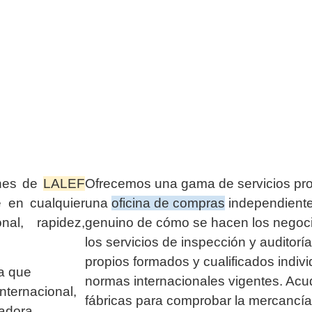
ones de
LALEF
Ofrecemos una gama de servicios pr
e en cualquier
una
oficina de compras
independiente
nal, rapidez,
genuino de cómo se hacen los negoci
los servicios de inspección y auditor
propios formados y cualificados indiv
a que
normas internacionales vigentes. Ac
internacional,
fábricas para comprobar la mercancí
radora