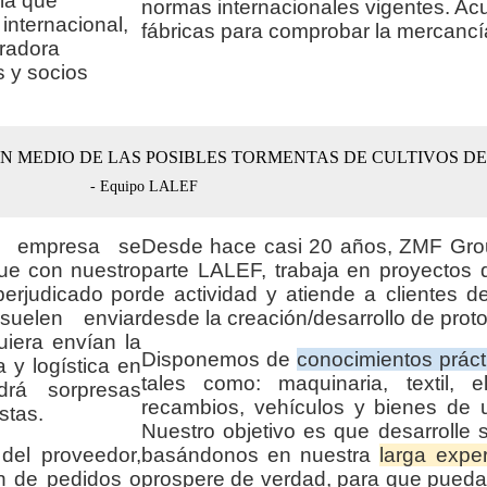
ia que
normas internacionales vigentes. Ac
 internacional,
fábricas para comprobar la mercanc
radora
s y socios
EN MEDIO DE LAS POSIBLES TORMENTAS DE CULTIVOS D
- Equipo LALEF
a empresa se
Desde hace casi 20 años, ZMF Grou
que con nuestro
parte LALEF, trabaja en proyectos
perjudicado por
de actividad y atiende a clientes 
uelen enviar
desde la creación/desarrollo de proto
iera envían la
Disponemos de
conocimientos práct
 y logística en
tales como: maquinaria, textil, ele
rá sorpresas
recambios, vehículos y bienes de u
stas.
Nuestro objetivo es que desarrolle 
del proveedor,
basándonos en nuestra
larga exper
ón de pedidos o
prospere de verdad, para que pueda 