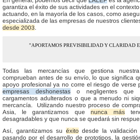
En general, podemos decir que
LALEF
es la agenc
garantiza el éxito de sus actividades en el contexto
actuando, en la mayoría de los casos, como asegu
especializada de las empresas de nuestros cliente
desde 2003
.
"APORTAMOS PREVISIBILIDAD Y CLARIDAD 
Todas las mercancías que gestiona nuestr
comprueban antes de su envío, lo que significa 
apoyo profesional ya no corre el riesgo de verse 
empresas deshonestas
o negligentes que s
cargamentos adulterados o que a menudo ni siqu
mercancía. Utilizando nuestro proceso de compra
Asia, le garantizamos que
nunca más
tend
desagradables y que nunca se quedará sin respue
Así, garantizamos su
éxito
desde la validación 
pasando por el desarrollo de prototipos, la gesti