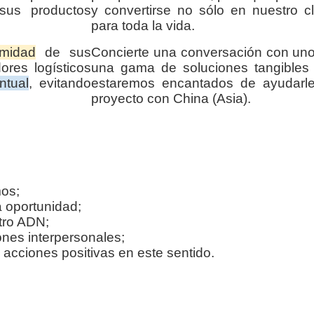
sus productos
y convertirse no sólo en nuestro cl
para toda la vida.
rmidad
de sus
Concierte una conversación con uno
ores logísticos
una gama de soluciones tangibles 
ntual
, evitando
estaremos encantados de ayudarl
proyecto con China (Asia).
os;
 oportunidad;
tro ADN;
iones interpersonales;
cciones positivas en este sentido.