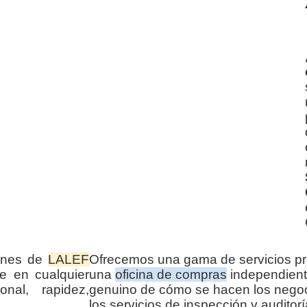
iones de
LALEF
Ofrecemos una gama de servicios pr
e en cualquier
una
oficina de compras
independient
nal, rapidez,
genuino de cómo se hacen los negoc
los servicios de inspección y audito