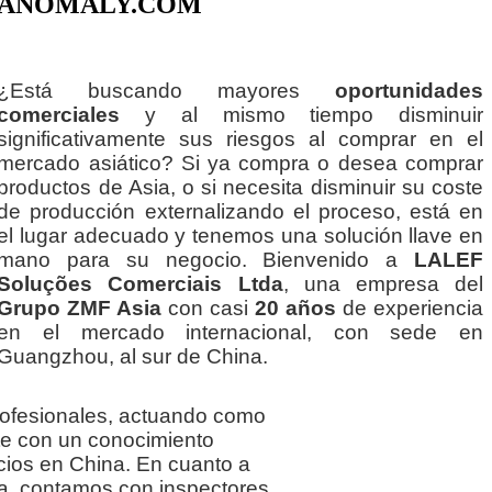
ANOMALY.COM
¿Está buscando mayores
oportunidades
comerciales
y al mismo tiempo disminuir
significativamente sus riesgos al comprar en el
mercado asiático? Si ya compra o desea comprar
productos de Asia, o si necesita disminuir su coste
de producción externalizando el proceso, está en
el lugar adecuado y tenemos una solución llave en
mano para su negocio. Bienvenido a
LALEF
Soluções Comerciais Ltda
, una empresa del
Grupo ZMF Asia
con casi
20 años
de experiencia
en el mercado internacional, con sede en
Guangzhou, al sur de China.
ofesionales, actuando como
e con un conocimiento
ios en China. En cuanto a
ría, contamos con inspectores