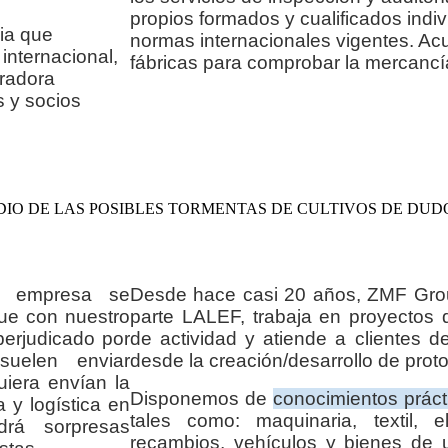
propios formados y cualificados indi
ia que
normas internacionales vigentes. Ac
 internacional,
fábricas para comprobar la mercanc
radora
s y socios
DIO DE LAS POSIBLES TORMENTAS DE CULTIVOS DE DU
a empresa se
Desde hace casi 20 años, ZMF Grou
que con nuestro
parte LALEF, trabaja en proyectos
perjudicado por
de actividad y atiende a clientes 
uelen enviar
desde la creación/desarrollo de proto
iera envían la
Disponemos de
conocimientos práct
 y logística en
tales como: maquinaria, textil, ele
rá sorpresas
recambios, vehículos y bienes de u