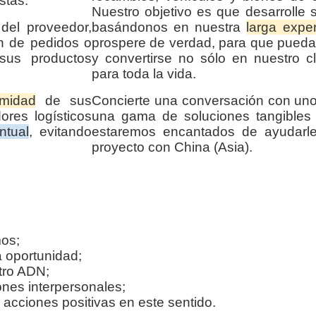
stas.
Nuestro objetivo es que desarrolle 
del proveedor,
basándonos en nuestra
larga exper
ón de pedidos o
prospere de verdad, para que pueda 
sus productos
y convertirse no sólo en nuestro cl
para toda la vida.
rmidad
de sus
Concierte una conversación con uno
ores logísticos
una gama de soluciones tangibles 
ntual
, evitando
estaremos encantados de ayudarl
proyecto con China (Asia).
os;
 oportunidad;
tro ADN;
iones interpersonales;
cciones positivas en este sentido.