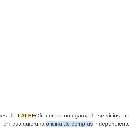
ones de
LALEF
Ofrecemos una gama de servicios pr
e en cualquier
una
oficina de compras
independiente