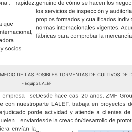
nal, rapidez,
genuino de cómo se hacen los negoci
los servicios de inspección y auditor
propios formados y cualificados indiv
a que
normas internacionales vigentes. Ac
internacional,
fábricas para comprobar la mercancí
radora
 y socios
N MEDIO DE LAS POSIBLES TORMENTAS DE CULTIVOS DE
- Equipo LALEF
a empresa se
Desde hace casi 20 años, ZMF Group
ue con nuestro
parte LALEF, trabaja en proyectos 
erjudicado por
de actividad y atiende a clientes d
elen enviar
desde la creación/desarrollo de protot
era envían la