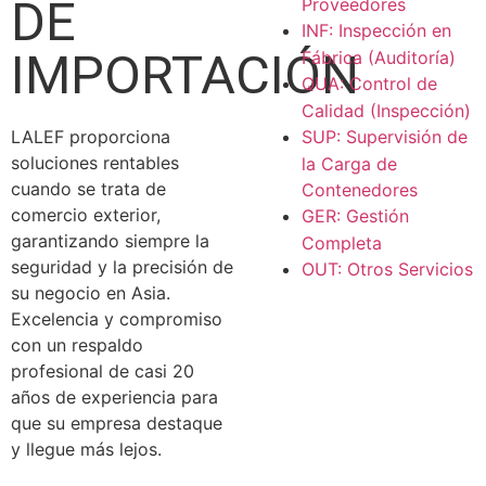
DE
Proveedores
INF: Inspección en
IMPORTACIÓN
Fábrica (Auditoría)
QUA: Control de
Calidad (Inspección)
LALEF proporciona
SUP: Supervisión de
soluciones rentables
la Carga de
cuando se trata de
Contenedores
comercio exterior,
GER: Gestión
garantizando siempre la
Completa
seguridad y la precisión de
OUT: Otros Servicios
su negocio en Asia.
Excelencia y compromiso
con un respaldo
profesional de casi 20
años de experiencia para
que su empresa destaque
y llegue más lejos.