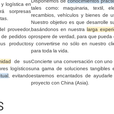
Disponemos de
conocimientos prácti
y logística en
tales como: maquinaria, textil, elec
á sorpresas
recambios, vehículos y bienes de u
tas.
Nuestro objetivo es que desarrolle s
el proveedor,
basándonos en nuestra
larga exper
n de pedidos o
prospere de verdad, para que pueda c
us productos
y convertirse no sólo en nuestro cli
para toda la vida.
midad
de sus
Concierte una conversación con uno 
res logísticos
una gama de soluciones tangibles e
tual
, evitando
estaremos encantados de ayudarle
proyecto con China (Asia).
S