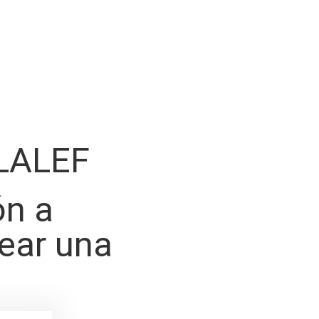
LALEF
ón a
rear una