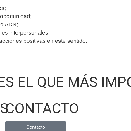
os;
oportunidad;
ro ADN;
ones interpersonales;
ciones positivas en este sentido.
 ES EL QUE MÁS IM
OS
CONTACTO
Contacto