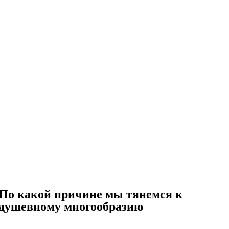
По какой причине мы тянемся к
душевному многообразию