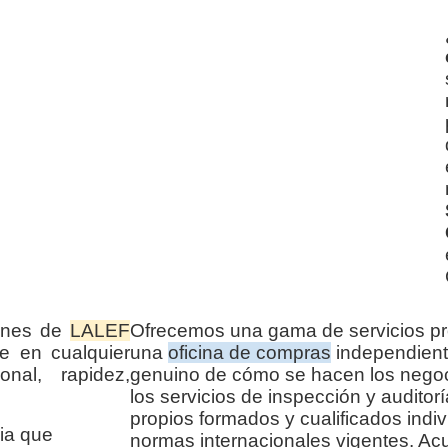
iones de
LALEF
Ofrecemos una gama de servicios pr
e en cualquier
una
oficina de compras
independient
nal, rapidez,
genuino de cómo se hacen los negoc
los servicios de inspección y audito
propios formados y cualificados indi
ia que
normas internacionales vigentes. Ac