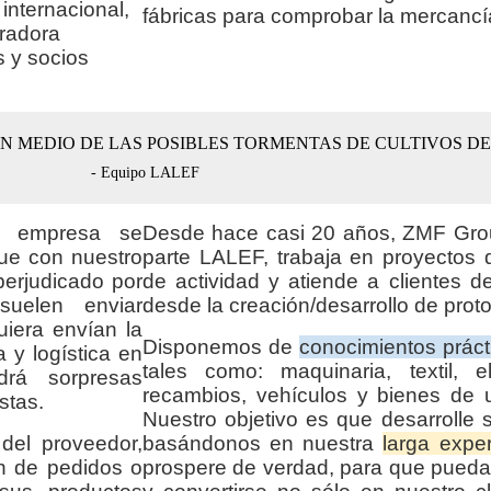
 internacional,
fábricas para comprobar la mercanc
radora
s y socios
EN MEDIO DE LAS POSIBLES TORMENTAS DE CULTIVOS D
- Equipo LALEF
a empresa se
Desde hace casi 20 años, ZMF Grou
que con nuestro
parte LALEF, trabaja en proyectos
perjudicado por
de actividad y atiende a clientes 
uelen enviar
desde la creación/desarrollo de proto
iera envían la
Disponemos de
conocimientos práct
 y logística en
tales como: maquinaria, textil, ele
rá sorpresas
recambios, vehículos y bienes de u
stas.
Nuestro objetivo es que desarrolle 
del proveedor,
basándonos en nuestra
larga exper
ón de pedidos o
prospere de verdad, para que pueda 