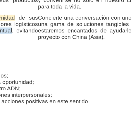
sus productos
y convertirse no sólo en nuestro cl
para toda la vida.
rmidad
de sus
Concierte una conversación con uno
ores logísticos
una gama de soluciones tangibles 
ntual
, evitando
estaremos encantados de ayudarl
proyecto con China (Asia).
os;
 oportunidad;
tro ADN;
iones interpersonales;
cciones positivas en este sentido.