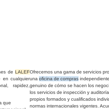
ones de
LALEF
Ofrecemos una gama de servicios pr
e en cualquier
una
oficina de compras
independiente
nal, rapidez,
genuino de cómo se hacen los negoci
los servicios de inspección y auditor
propios formados y cualificados indiv
a que
normas internacionales vigentes. Ac