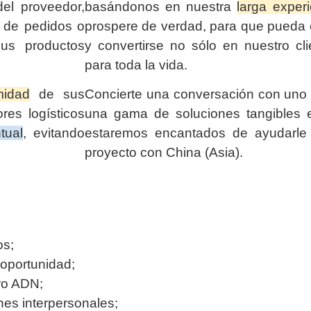
el proveedor,
basándonos en nuestra
larga exper
n de pedidos o
prospere de verdad, para que pueda c
us productos
y convertirse no sólo en nuestro cli
para toda la vida.
midad
de sus
Concierte una conversación con uno 
res logísticos
una gama de soluciones tangibles e
tual
, evitando
estaremos encantados de ayudarle
proyecto con China (Asia).
os;
oportunidad;
ro ADN;
ones interpersonales;