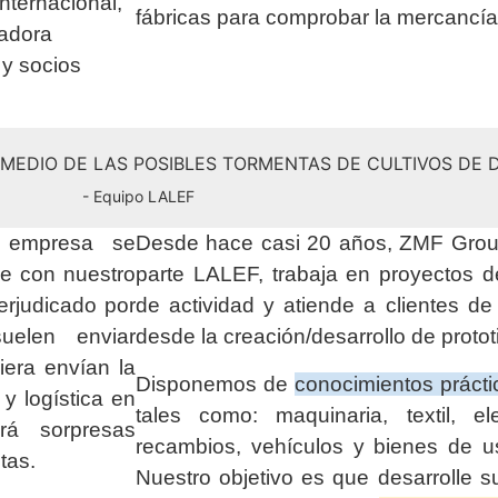
internacional,
fábricas para comprobar la mercancí
radora
 y socios
N MEDIO DE LAS POSIBLES TORMENTAS DE CULTIVOS DE
- Equipo LALEF
a empresa se
Desde hace casi 20 años, ZMF Group
ue con nuestro
parte LALEF, trabaja en proyectos 
erjudicado por
de actividad y atiende a clientes d
elen enviar
desde la creación/desarrollo de protot
era envían la
Disponemos de
conocimientos prácti
y logística en
tales como: maquinaria, textil, elec
á sorpresas
recambios, vehículos y bienes de u
tas.
Nuestro objetivo es que desarrolle s