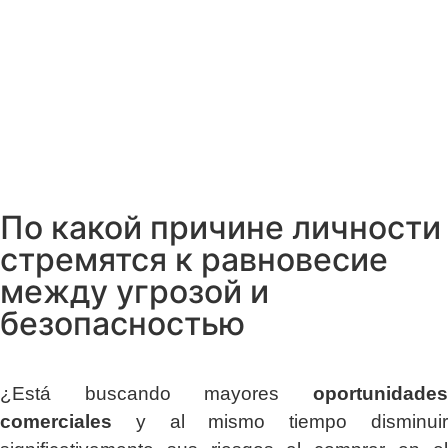
По какой причине личности
стремятся к равновесие
между угрозой и
безопасностью
¿Está buscando mayores
oportunidades
comerciales
y al mismo tiempo disminuir