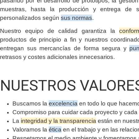
pasando por el desarrollo de prototipos, la gestió
muestras, hasta la producción y entrega de s
personalizados según
sus normas
.
Nuestro equipo de calidad garantiza la
confor
productos de principio a fin y nuestros coordinado
entregan sus mercancías de forma segura y
pun
retrasos y costes adicionales innecesarios.
NUESTROS VALORE
Buscamos la
excelencia
en todo lo que hacem
Compromiso para cuidar cada proyecto y cada 
La
integridad y la transparencia
están en nuest
Valoramos la
ética
en el trabajo y en las relaci
Respetamos el medio ambiente y fomentamos ac