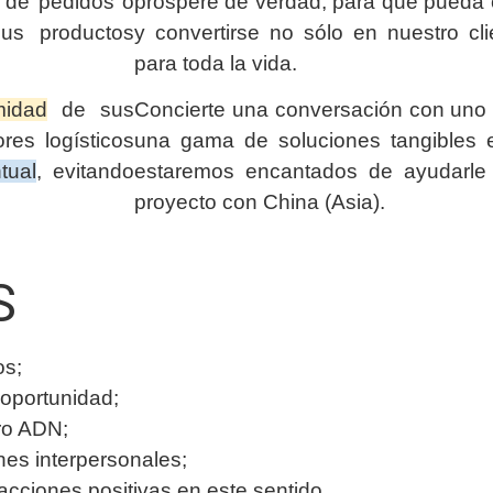
n de pedidos o
prospere de verdad, para que pueda c
us productos
y convertirse no sólo en nuestro cli
para toda la vida.
midad
de sus
Concierte una conversación con uno 
res logísticos
una gama de soluciones tangibles e
tual
, evitando
estaremos encantados de ayudarle
proyecto con China (Asia).
S
os;
oportunidad;
ro ADN;
ones interpersonales;
ciones positivas en este sentido.