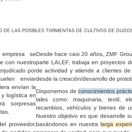
IO DE LAS POSIBLES TORMENTAS DE CULTIVOS DE DUD
a empresa se
Desde hace casi 20 años, ZMF Group
ue con nuestro
parte LALEF, trabaja en proyectos 
erjudicado por
de actividad y atiende a clientes d
elen enviar
desde la creación/desarrollo de protot
era envían la
Disponemos de
conocimientos prácti
y logística en
tales como: maquinaria, textil, elec
á sorpresas
recambios, vehículos y bienes de u
tas.
Nuestro objetivo es que desarrolle s
el proveedor,
basándonos en nuestra
larga exper