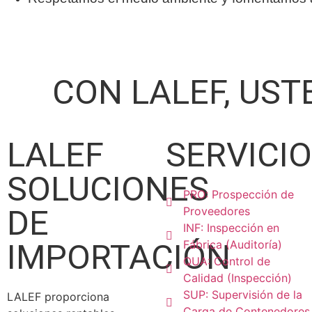
CON LALEF, UST
LALEF
SERVICI
SOLUCIONES
PRO: Prospección de
DE
Proveedores
INF: Inspección en
IMPORTACIÓN
Fábrica (Auditoría)
QUA: Control de
Calidad (Inspección)
SUP: Supervisión de la
LALEF proporciona
Carga de Contenedores