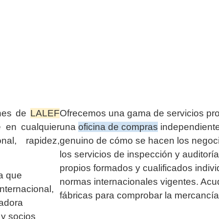
ones de
LALEF
Ofrecemos una gama de servicios pr
e en cualquier
una
oficina de compras
independiente
nal, rapidez,
genuino de cómo se hacen los negoci
los servicios de inspección y auditor
propios formados y cualificados indiv
a que
normas internacionales vigentes. Ac
internacional,
fábricas para comprobar la mercancí
radora
 y socios