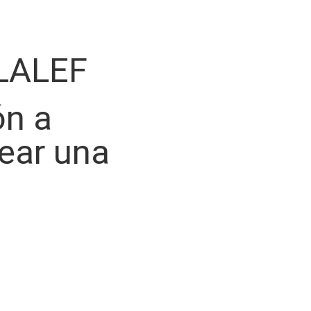
LALEF
ón a
rear una