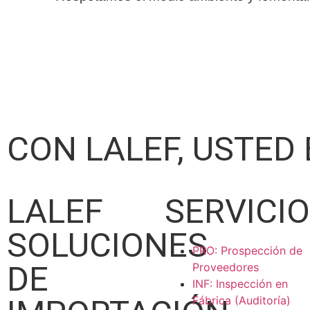
CON LALEF, USTED
LALEF
SERVICI
SOLUCIONES
PRO: Prospección de
DE
Proveedores
INF: Inspección en
Fábrica (Auditoría)