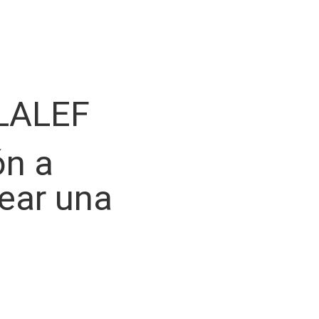
LALEF
ón a
rear una