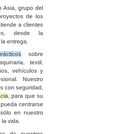
Asia, grupo del
royectos de los
iende a clientes
es, desde la
 la entrega.
rácticos
sobre
inaria, textil,
bios, vehículos y
ional. Nuestro
os con seguridad,
ncia
, para que su
 pueda centrarse
 sólo en nuestro
 la vida.
no de nuestros