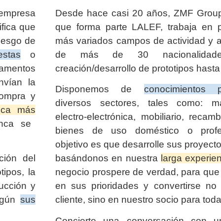
 empresa
Desde hace casi 20 años, ZMF Group 
fica que
que forma parte LALEF, trabaja en p
riesgo de
más variados campos de actividad y at
stas
o
de más de 30 nacionalidad
amentos
creación/desarrollo de prototipos hasta
nvían la
Disponemos de
conocimientos p
compra y
diversos sectores, tales como: maqu
nca más
electro-electrónica, mobiliario, recam
unca se
bienes de uso doméstico o profes
objetivo es que desarrolle sus proyect
ción del
basándonos en nuestra
larga experie
tipos, la
negocio prospere de verdad, para que
ucción y
en sus prioridades y convertirse no
según
sus
cliente, sino en nuestro socio para toda
Concierte una conversación con u