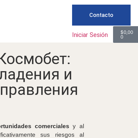
Contacto
$
0,00
Iniciar Sesión
0
 Космобет:
владения и
управления
rtunidades comerciales
y al
ficativamente sus riesgos al