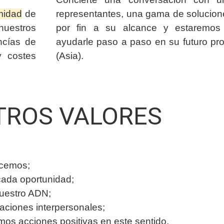
midad
de
representantes, una gama de solucione
uestros
por fin a su alcance y estaremos
ncías de
ayudarle paso a paso en su futuro pr
y costes
(Asia).
TROS VALORES
acemos;
cada oportunidad;
uestro ADN;
laciones interpersonales;
s acciones positivas en este sentido.