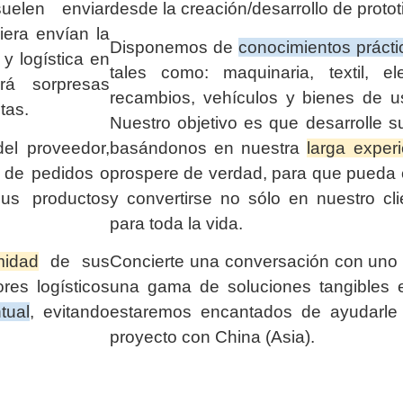
elen enviar
desde la creación/desarrollo de protot
era envían la
Disponemos de
conocimientos prácti
y logística en
tales como: maquinaria, textil, elec
á sorpresas
recambios, vehículos y bienes de u
tas.
Nuestro objetivo es que desarrolle s
el proveedor,
basándonos en nuestra
larga exper
n de pedidos o
prospere de verdad, para que pueda c
us productos
y convertirse no sólo en nuestro cli
para toda la vida.
midad
de sus
Concierte una conversación con uno 
res logísticos
una gama de soluciones tangibles e
tual
, evitando
estaremos encantados de ayudarle
proyecto con China (Asia).