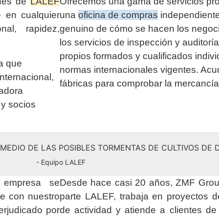
ones de
LALEF
Ofrecemos una gama de servicios pr
e en cualquier
una
oficina de compras
independiente
nal, rapidez,
genuino de cómo se hacen los negoci
los servicios de inspección y auditor
propios formados y cualificados indiv
a que
normas internacionales vigentes. Ac
internacional,
fábricas para comprobar la mercancí
radora
 y socios
N MEDIO DE LAS POSIBLES TORMENTAS DE CULTIVOS DE
- Equipo LALEF
a empresa se
Desde hace casi 20 años, ZMF Group
ue con nuestro
parte LALEF, trabaja en proyectos 
erjudicado por
de actividad y atiende a clientes d