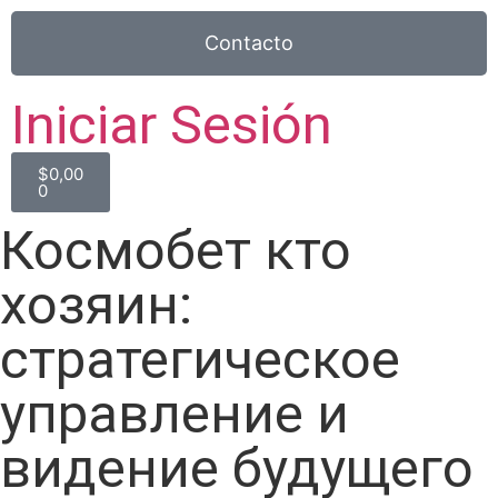
Contacto
Iniciar Sesión
$
0,00
0
Космобет кто
хозяин:
стратегическое
управление и
видение будущего