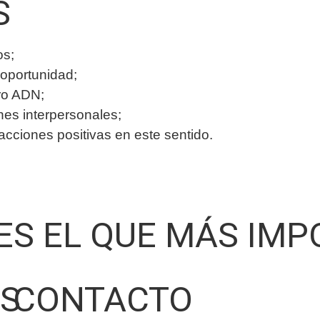
S
os;
oportunidad;
ro ADN;
ones interpersonales;
ciones positivas en este sentido.
 ES EL QUE MÁS IM
OS
CONTACTO