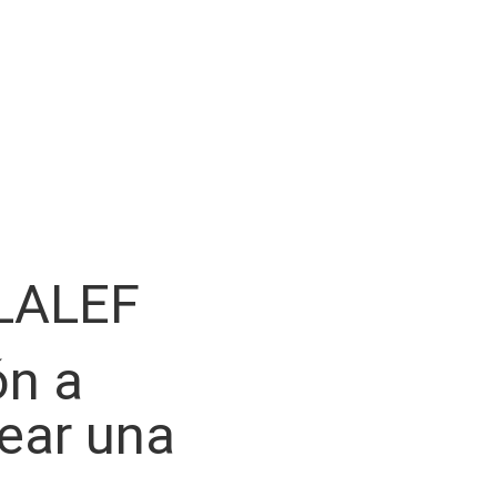
LALEF
ón a
rear una