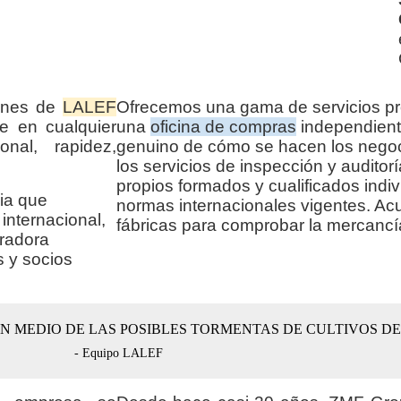
iones de
LALEF
Ofrecemos una gama de servicios pr
e en cualquier
una
oficina de compras
independient
nal, rapidez,
genuino de cómo se hacen los negoc
los servicios de inspección y audito
propios formados y cualificados indi
ia que
normas internacionales vigentes. Ac
 internacional,
fábricas para comprobar la mercanc
radora
s y socios
EN MEDIO DE LAS POSIBLES TORMENTAS DE CULTIVOS D
- Equipo LALEF