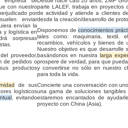
a empresa se
Desde hace casi 20 años, ZMF Grou
que con nuestro
parte LALEF, trabaja en proyectos
perjudicado por
de actividad y atiende a clientes 
uelen enviar
desde la creación/desarrollo de proto
iera envían la
Disponemos de
conocimientos práct
 y logística en
tales como: maquinaria, textil, ele
rá sorpresas
recambios, vehículos y bienes de u
stas.
Nuestro objetivo es que desarrolle 
del proveedor,
basándonos en nuestra
larga exper
ón de pedidos o
prospere de verdad, para que pueda 
sus productos
y convertirse no sólo en nuestro cl
para toda la vida.
rmidad
de sus
Concierte una conversación con uno
ores logísticos
una gama de soluciones tangibles 
ntual
, evitando
estaremos encantados de ayudarl
proyecto con China (Asia).