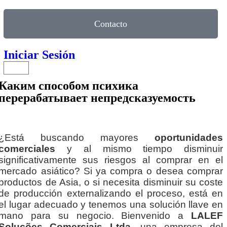
Contacto
Iniciar Sesión
Каким способом психика
перерабатывает непредсказуемость
¿Está buscando mayores
oportunidades
comerciales
y al mismo tiempo disminuir
significativamente sus riesgos al comprar en el
mercado asiático? Si ya compra o desea comprar
productos de Asia, o si necesita disminuir su coste
de producción externalizando el proceso, está en
el lugar adecuado y tenemos una solución llave en
mano para su negocio. Bienvenido a
LALEF
Soluções Comerciais Ltda
, una empresa del