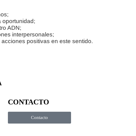
os;
 oportunidad;
tro ADN;
iones interpersonales;
cciones positivas en este sentido.
A
CONTACTO
Contacto