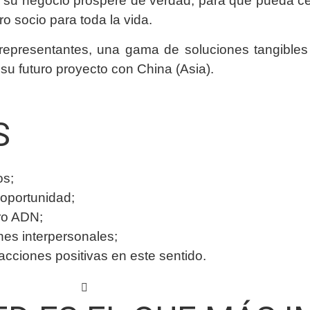
e su negocio prospere de verdad, para que pueda ce
ro socio para toda la vida.
epresentantes, una gama de soluciones tangibles 
u futuro proyecto con China (Asia).
S
os;
oportunidad;
ro ADN;
ones interpersonales;
ciones positivas en este sentido.