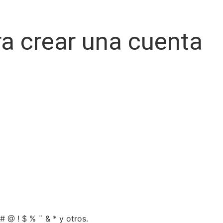
ra crear una cuenta
# @ ! $ % ¨ & * y otros.