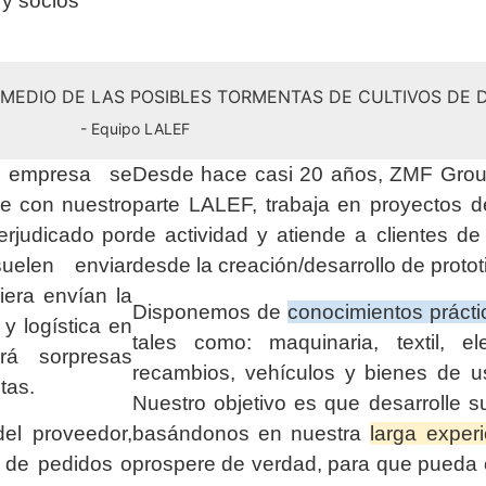
 y socios
N MEDIO DE LAS POSIBLES TORMENTAS DE CULTIVOS DE
- Equipo LALEF
a empresa se
Desde hace casi 20 años, ZMF Group
ue con nuestro
parte LALEF, trabaja en proyectos 
erjudicado por
de actividad y atiende a clientes d
elen enviar
desde la creación/desarrollo de protot
era envían la
Disponemos de
conocimientos prácti
y logística en
tales como: maquinaria, textil, elec
á sorpresas
recambios, vehículos y bienes de u
tas.
Nuestro objetivo es que desarrolle s
el proveedor,
basándonos en nuestra
larga exper
n de pedidos o
prospere de verdad, para que pueda c