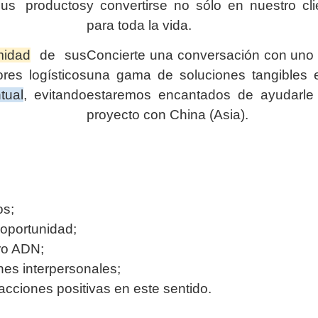
us productos
y convertirse no sólo en nuestro cli
para toda la vida.
midad
de sus
Concierte una conversación con uno 
res logísticos
una gama de soluciones tangibles e
tual
, evitando
estaremos encantados de ayudarle
proyecto con China (Asia).
os;
oportunidad;
ro ADN;
ones interpersonales;
ciones positivas en este sentido.