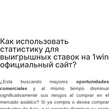
Как использовать
статистику для
выигрышных ставок на 1win
официальный сайт?
¿Está buscando mayores
oportunidades
comerciales
y al mismo tiempo disminuir
significativamente sus riesgos al comprar en el
mercado asiático? Si ya compra o desea comprar
productos de Asia, o si necesita disminuir su coste