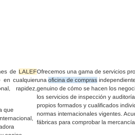
ones de
LALEF
Ofrecemos una gama de servicios pr
e en cualquier
una
oficina de compras
independiente
nal, rapidez,
genuino de cómo se hacen los negoci
los servicios de inspección y auditor
propios formados y cualificados indiv
a que
normas internacionales vigentes. Ac
internacional,
fábricas para comprobar la mercancí
radora