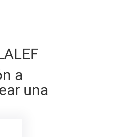
LALEF
ón a
rear una