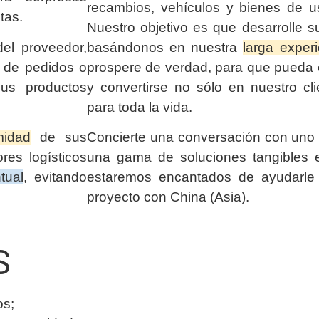
recambios, vehículos y bienes de u
tas.
Nuestro objetivo es que desarrolle s
el proveedor,
basándonos en nuestra
larga exper
n de pedidos o
prospere de verdad, para que pueda c
us productos
y convertirse no sólo en nuestro cli
para toda la vida.
midad
de sus
Concierte una conversación con uno 
res logísticos
una gama de soluciones tangibles e
tual
, evitando
estaremos encantados de ayudarle
proyecto con China (Asia).
S
os;