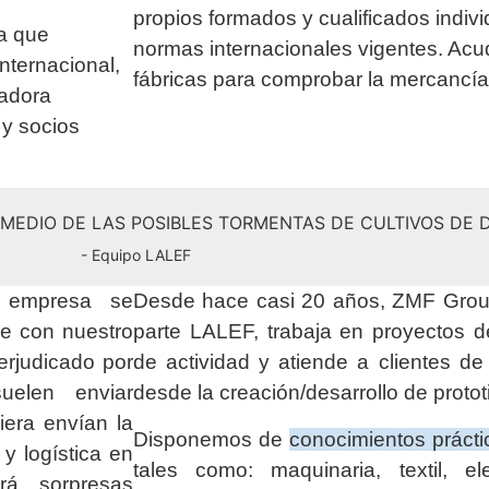
propios formados y cualificados indiv
a que
normas internacionales vigentes. Ac
internacional,
fábricas para comprobar la mercancí
radora
 y socios
N MEDIO DE LAS POSIBLES TORMENTAS DE CULTIVOS DE
- Equipo LALEF
a empresa se
Desde hace casi 20 años, ZMF Group
ue con nuestro
parte LALEF, trabaja en proyectos 
erjudicado por
de actividad y atiende a clientes d
elen enviar
desde la creación/desarrollo de protot
era envían la
Disponemos de
conocimientos prácti
y logística en
tales como: maquinaria, textil, elec
á sorpresas