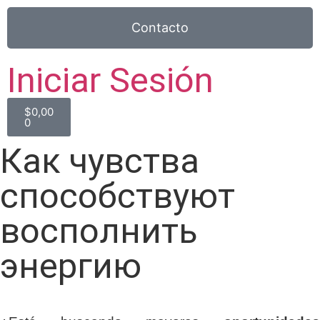
Contacto
Iniciar Sesión
$
0,00
0
Как чувства
способствуют
восполнить
энергию