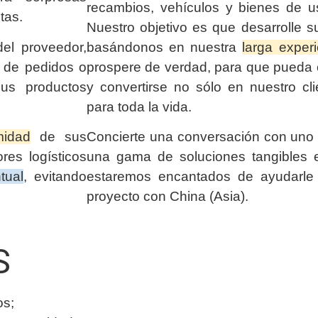
recambios, vehículos y bienes de u
tas.
Nuestro objetivo es que desarrolle s
el proveedor,
basándonos en nuestra
larga exper
n de pedidos o
prospere de verdad, para que pueda c
us productos
y convertirse no sólo en nuestro cli
para toda la vida.
midad
de sus
Concierte una conversación con uno 
res logísticos
una gama de soluciones tangibles e
tual
, evitando
estaremos encantados de ayudarle
proyecto con China (Asia).
S
os;