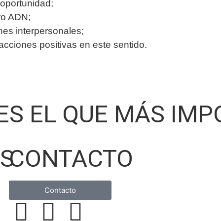
oportunidad;
ro ADN;
ones interpersonales;
ciones positivas en este sentido.
 ES EL QUE MÁS IM
OS
CONTACTO
Contacto