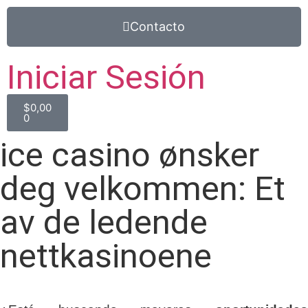
Contacto
Iniciar Sesión
$
0,00
0
ice casino ønsker
deg velkommen: Et
av de ledende
nettkasinoene