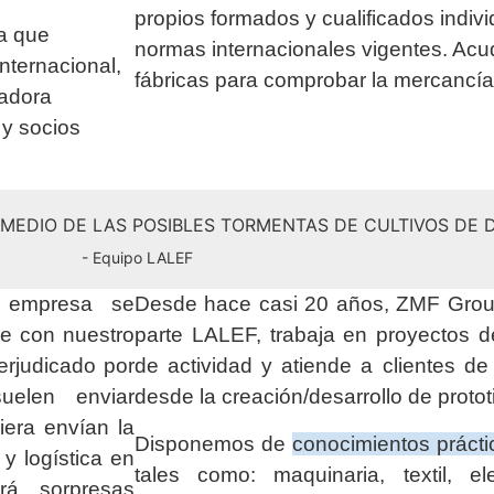
propios formados y cualificados indiv
a que
normas internacionales vigentes. Ac
internacional,
fábricas para comprobar la mercancí
radora
 y socios
N MEDIO DE LAS POSIBLES TORMENTAS DE CULTIVOS DE
- Equipo LALEF
a empresa se
Desde hace casi 20 años, ZMF Group
ue con nuestro
parte LALEF, trabaja en proyectos 
erjudicado por
de actividad y atiende a clientes d
elen enviar
desde la creación/desarrollo de protot
era envían la
Disponemos de
conocimientos prácti
y logística en
tales como: maquinaria, textil, elec
á sorpresas