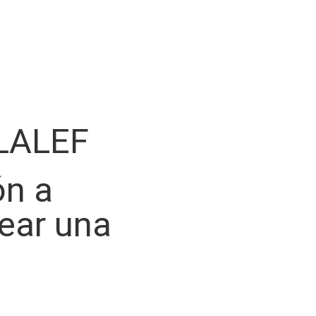
LALEF
ón a
rear una