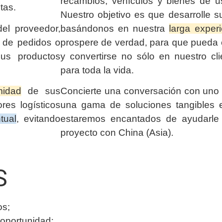
recambios, vehículos y bienes de u
tas.
Nuestro objetivo es que desarrolle s
el proveedor,
basándonos en nuestra
larga exper
n de pedidos o
prospere de verdad, para que pueda c
us productos
y convertirse no sólo en nuestro cli
para toda la vida.
midad
de sus
Concierte una conversación con uno 
res logísticos
una gama de soluciones tangibles e
tual
, evitando
estaremos encantados de ayudarle
proyecto con China (Asia).
S
os;
oportunidad;