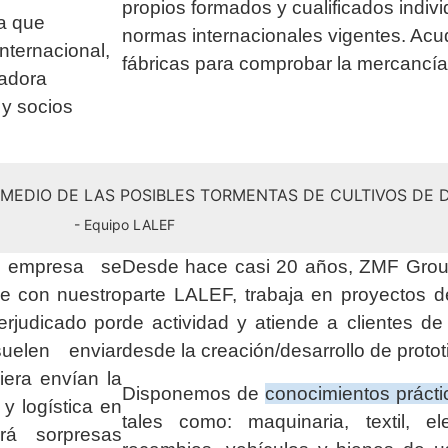
propios formados y cualificados indiv
a que
normas internacionales vigentes. Ac
internacional,
fábricas para comprobar la mercancí
radora
 y socios
N MEDIO DE LAS POSIBLES TORMENTAS DE CULTIVOS DE
- Equipo LALEF
a empresa se
Desde hace casi 20 años, ZMF Group
ue con nuestro
parte LALEF, trabaja en proyectos 
erjudicado por
de actividad y atiende a clientes d
elen enviar
desde la creación/desarrollo de protot
era envían la
Disponemos de
conocimientos prácti
y logística en
tales como: maquinaria, textil, elec
á sorpresas