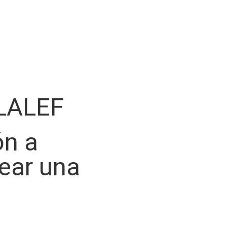
LALEF
ón a
rear una