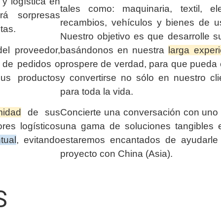
y logística en
tales como: maquinaria, textil, elec
á sorpresas
recambios, vehículos y bienes de u
tas.
Nuestro objetivo es que desarrolle s
el proveedor,
basándonos en nuestra
larga exper
n de pedidos o
prospere de verdad, para que pueda c
us productos
y convertirse no sólo en nuestro cli
para toda la vida.
midad
de sus
Concierte una conversación con uno 
res logísticos
una gama de soluciones tangibles e
tual
, evitando
estaremos encantados de ayudarle
proyecto con China (Asia).
S