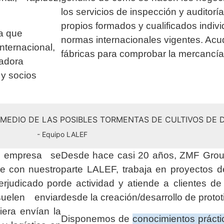
los servicios de inspección y auditor
propios formados y cualificados indiv
a que
normas internacionales vigentes. Ac
internacional,
fábricas para comprobar la mercancí
radora
 y socios
N MEDIO DE LAS POSIBLES TORMENTAS DE CULTIVOS DE
- Equipo LALEF
a empresa se
Desde hace casi 20 años, ZMF Group
ue con nuestro
parte LALEF, trabaja en proyectos 
erjudicado por
de actividad y atiende a clientes d
elen enviar
desde la creación/desarrollo de protot
era envían la
Disponemos de
conocimientos prácti