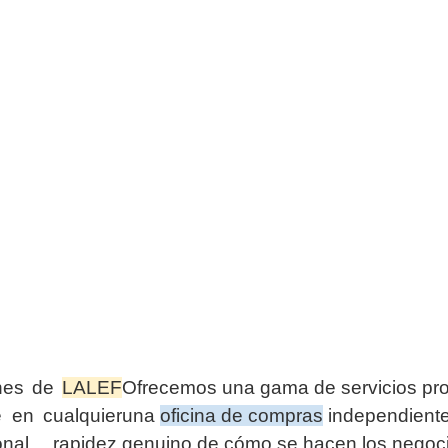
ones de
LALEF
Ofrecemos una gama de servicios pr
e en cualquier
una
oficina de compras
independiente
nal, rapidez,
genuino de cómo se hacen los negoci