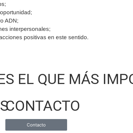
os;
oportunidad;
ro ADN;
ones interpersonales;
ciones positivas en este sentido.
 ES EL QUE MÁS IM
OS
CONTACTO
Contacto