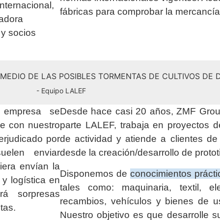
internacional,
fábricas para comprobar la mercancí
radora
 y socios
N MEDIO DE LAS POSIBLES TORMENTAS DE CULTIVOS DE
- Equipo LALEF
a empresa se
Desde hace casi 20 años, ZMF Group
ue con nuestro
parte LALEF, trabaja en proyectos 
erjudicado por
de actividad y atiende a clientes d
elen enviar
desde la creación/desarrollo de protot
era envían la
Disponemos de
conocimientos prácti
y logística en
tales como: maquinaria, textil, elec
á sorpresas
recambios, vehículos y bienes de u
tas.
Nuestro objetivo es que desarrolle s