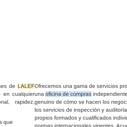
ones de
LALEF
Ofrecemos una gama de servicios pr
e en cualquier
una
oficina de compras
independiente
nal, rapidez,
genuino de cómo se hacen los negoci
los servicios de inspección y auditor
propios formados y cualificados indiv
a que
normas internacionales vigentes. Ac