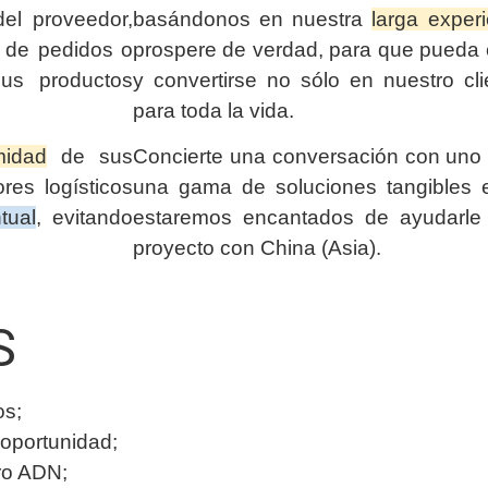
el proveedor,
basándonos en nuestra
larga exper
n de pedidos o
prospere de verdad, para que pueda c
us productos
y convertirse no sólo en nuestro cli
para toda la vida.
midad
de sus
Concierte una conversación con uno 
res logísticos
una gama de soluciones tangibles e
tual
, evitando
estaremos encantados de ayudarle
proyecto con China (Asia).
S
os;
oportunidad;
ro ADN;