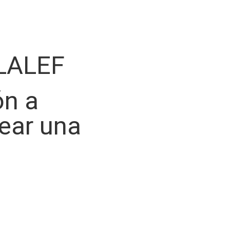
LALEF
ón a
rear una