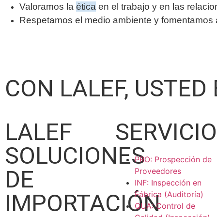
Valoramos la
ética
en el trabajo y en las relaci
Respetamos el medio ambiente y fomentamos ac
CON LALEF, USTED
LALEF
SERVICI
SOLUCIONES
PRO: Prospección de
DE
Proveedores
INF: Inspección en
IMPORTACIÓN
Fábrica (Auditoría)
QUA: Control de