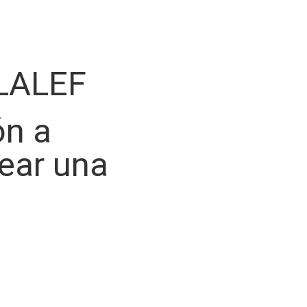
LALEF
ón a
rear una