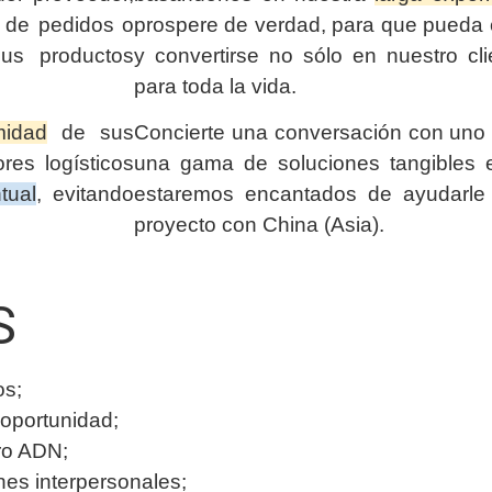
n de pedidos o
prospere de verdad, para que pueda c
us productos
y convertirse no sólo en nuestro cli
para toda la vida.
midad
de sus
Concierte una conversación con uno 
res logísticos
una gama de soluciones tangibles e
tual
, evitando
estaremos encantados de ayudarle
proyecto con China (Asia).
S
os;
oportunidad;
ro ADN;
ones interpersonales;