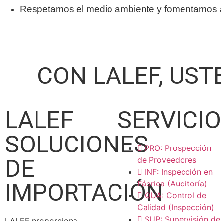
Respetamos el medio ambiente y fomentamos ac
CON LALEF, UST
LALEF
SERVICI
SOLUCIONES
PRO: Prospección
DE
de Proveedores
INF: Inspección en
IMPORTACIÓN
Fábrica (Auditoría)
QUA: Control de
Calidad (Inspección)
SUP: Supervisión de
LALEF proporciona