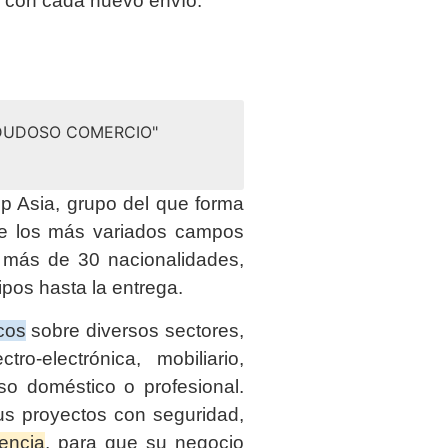
a con cada nuevo envío.
 DUDOSO COMERCIO"
 Asia, grupo del que forma
de los más variados campos
e más de 30 nacionalidades,
ipos hasta la entrega.
cos
sobre diversos sectores,
tro-electrónica, mobiliario,
so doméstico o profesional.
us proyectos con seguridad,
iencia
, para que su negocio