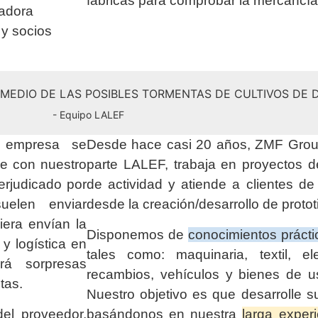
fábricas para comprobar la mercancí
radora
 y socios
N MEDIO DE LAS POSIBLES TORMENTAS DE CULTIVOS DE
- Equipo LALEF
a empresa se
Desde hace casi 20 años, ZMF Group
ue con nuestro
parte LALEF, trabaja en proyectos 
erjudicado por
de actividad y atiende a clientes d
elen enviar
desde la creación/desarrollo de protot
era envían la
Disponemos de
conocimientos prácti
y logística en
tales como: maquinaria, textil, elec
á sorpresas
recambios, vehículos y bienes de u
tas.
Nuestro objetivo es que desarrolle s
el proveedor,
basándonos en nuestra
larga exper