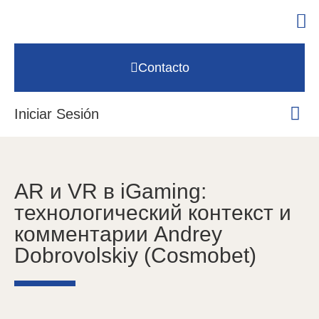
Contacto
Iniciar Sesión
AR и VR в iGaming:
технологический контекст и
комментарии Andrey
Dobrovolskiy (Cosmobet)