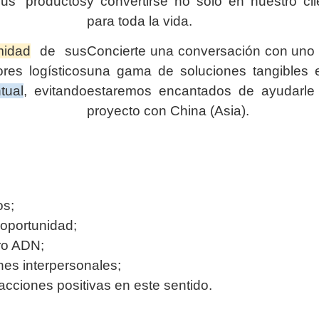
us productos
y convertirse no sólo en nuestro cli
para toda la vida.
midad
de sus
Concierte una conversación con uno 
res logísticos
una gama de soluciones tangibles e
tual
, evitando
estaremos encantados de ayudarle
proyecto con China (Asia).
os;
oportunidad;
ro ADN;
ones interpersonales;
ciones positivas en este sentido.