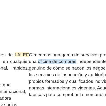
ones de
LALEF
Ofrecemos una gama de servicios pr
e en cualquier
una
oficina de compras
independiente
nal, rapidez,
genuino de cómo se hacen los negoci
los servicios de inspección y auditor
propios formados y cualificados indiv
a que
normas internacionales vigentes. Ac
internacional,
fábricas para comprobar la mercancí
radora
 y socios