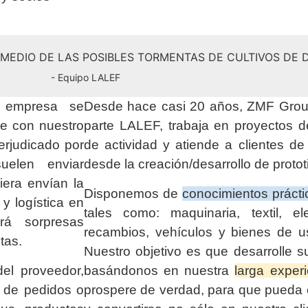
N MEDIO DE LAS POSIBLES TORMENTAS DE CULTIVOS DE
- Equipo LALEF
a empresa se
Desde hace casi 20 años, ZMF Group
ue con nuestro
parte LALEF, trabaja en proyectos 
erjudicado por
de actividad y atiende a clientes d
elen enviar
desde la creación/desarrollo de protot
era envían la
Disponemos de
conocimientos prácti
y logística en
tales como: maquinaria, textil, elec
á sorpresas
recambios, vehículos y bienes de u
tas.
Nuestro objetivo es que desarrolle s
el proveedor,
basándonos en nuestra
larga exper
n de pedidos o
prospere de verdad, para que pueda c