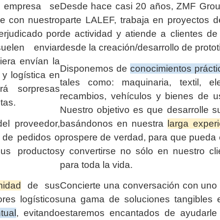
a empresa se
Desde hace casi 20 años, ZMF Group
ue con nuestro
parte LALEF, trabaja en proyectos 
erjudicado por
de actividad y atiende a clientes d
elen enviar
desde la creación/desarrollo de protot
era envían la
Disponemos de
conocimientos prácti
y logística en
tales como: maquinaria, textil, elec
á sorpresas
recambios, vehículos y bienes de u
tas.
Nuestro objetivo es que desarrolle s
el proveedor,
basándonos en nuestra
larga exper
n de pedidos o
prospere de verdad, para que pueda c
us productos
y convertirse no sólo en nuestro cli
para toda la vida.
midad
de sus
Concierte una conversación con uno 
res logísticos
una gama de soluciones tangibles e
tual
, evitando
estaremos encantados de ayudarle